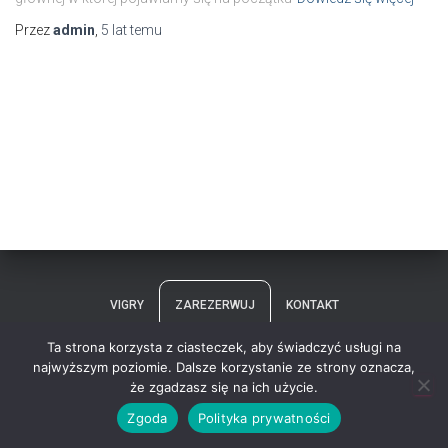
Przez
admin
,
5 lat
temu
VIGRY
ZAREZERWUJ
KONTAKT
Ta strona korzysta z ciasteczek, aby świadczyć usługi na
POLITYKA PRYWATNOŚCI
/VIGRYVR
najwyższym poziomie. Dalsze korzystanie ze strony oznacza,
że zgadzasz się na ich użycie.
Hestia | Stworzone przez
ThemeIsle
Zgoda
Polityka prywatności