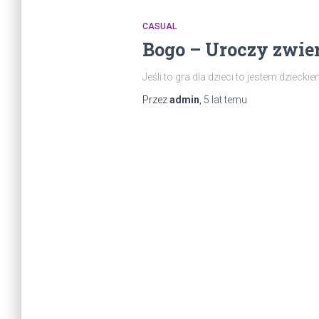
CASUAL
Bogo – Uroczy zwier
Jeśli to gra dla dzieci to jestem dziec
Przez
admin
,
5 lat
temu