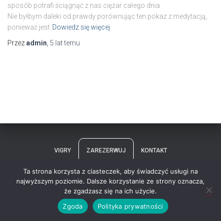
sposób potrafi ściągnąć z nas ciężar całego dnia.
Nie byłbym daleki od prawdy porównując ten pokaz z medytacją,
ponieważ jest
Dowiedz się więcej
Przez
admin
,
5 lat
temu
VIGRY
ZAREZERWUJ
KONTAKT
Ta strona korzysta z ciasteczek, aby świadczyć usługi na
POLITYKA PRYWATNOŚCI
/VIGRYVR
najwyższym poziomie. Dalsze korzystanie ze strony oznacza,
że zgadzasz się na ich użycie.
Hestia | Stworzone przez
ThemeIsle
Zgoda
Polityka prywatności